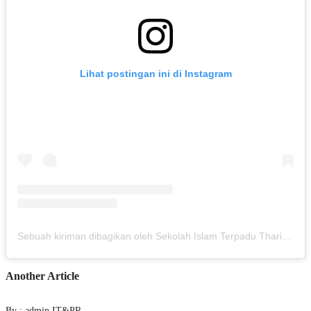
Lihat postingan ini di Instagram
Sebuah kiriman dibagikan oleh Sekolah Islam Terpadu Thariq Bin Ziyad (@sittbz)
Another Article
By : admin IT&PR