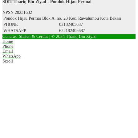
SDIT Thariq Bin Ziyad - Pondok Hijau Permai
NPSN
20231632
Pondok Hijau Permai Blok A .no. 23 Kec. Rawalumbu Kota Bekasi
PHONE
02182405687
WHATSAPP
622182405687
Generasi Shaleh & Cerdas | © 2024 Thariq Bin Ziyad
Home
Phone
Email
WhatsApp
Scroll