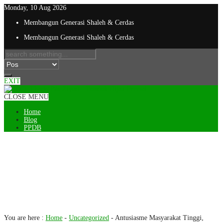
Monday, 10 Aug 2026
Membangun Generasi Shaleh & Cerdas
Membangun Generasi Shaleh & Cerdas
EXIT
CLOSE MENU
Home
Blog
PPDB
Antusiasme Masyarakat Tinggi,
Pendaftar Murid Baru SIT TBZ
Hampir Tembus 800 Orang dalam
Dua Pekan
You are here :
Home
-
Uncategorized
-
Antusiasme Masyarakat Tinggi,