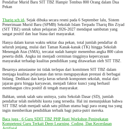
Pendaftar Murid Baru SIT TBZ Hampir Tembus 800 Orang dalam Dua
Pekan
Thariq.sch.id-
Sejak dibuka secara resmi pada 6 September lalu, Sistem
Penerimaan Murid Baru (SPMB) Sekolah Islam Terpadu Thariq Bin Ziyad
(SIT TBZ) untuk tahun pelajaran 2026-2027 mendapat sambutan yang
sangat positif dan luar biasa dari masyarakat.
Hanya dalam kurun waktu sekitar dua pekan, total jumlah pendaftar di
seluruh jenjang, mulai dari Taman Kanak-kanak (TK) hingga Sekolah
Menengah Atas (SMA), tercatat sudah hampir menembus angka 800 calon
peserta didik. Angka ini menjadi cerminan tingginya kepercayaan
masyarakat terhadap kualitas pendidikan yang ditawarkan oleh SIT TBZ.
Besarnya antusiasme ini tidak terlepas dari komitmen SIT TBZ dalam
menjaga kualitas pelayanan dan terus mengupayakan prestasi di berbagai
bidang. Dedikasi dan kerja keras seluruh komponen sekolah, mulai dari
jajaran guru hingga karyawan, menjadi faktor kunci yang berhasil
membangun citra positif di tengah masyarakat.
Bahkan, untuk salah satu unitnya, yaitu Sekolah Dasar (SD), jumlah
pendaftar telah melebihi kuota yang tersedia. Hal ini menunjukkan bahwa
SIT TBZ telah menjadi salah satu pilihan utama bagi para orang tua yang
ingin memberikan pendidikan terbaik bagi putra-putri mereka.
Baca juga : 6 Guru SDIT TBZ PHP Ikuti Workshop Peningkatan
Kompetensi Guru Terkait Deep Learning, Coding, Dan Kecerdasan
Artifisial.