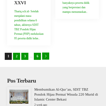
XXVI
banyaknya peserta didik
yang berprestasi dan
Thariq.sch.id- Setelah
mampu menuntaskan..
menjalani masa
pendidikan selama 6
tahun, akhirnya SDIT
TBZ Pondok Hijau
Permai (PHP) meluluskan
95 peserta didik kelas..
1
2
3
…
6
Pos Terbaru
Membumikan Al-Qur’an, SDIT TBZ
Pondok Hijau Permai Wisuda 220 Murid di
Islamic Center Bekasi
2 week ago