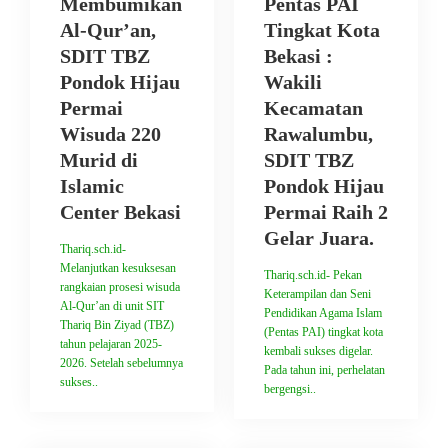
Membumikan
Pentas PAI
Al-Qur’an,
Tingkat Kota
SDIT TBZ
Bekasi :
Pondok Hijau
Wakili
Permai
Kecamatan
Wisuda 220
Rawalumbu,
Murid di
SDIT TBZ
Islamic
Pondok Hijau
Center Bekasi
Permai Raih 2
Gelar Juara.
Thariq.sch.id-
Melanjutkan kesuksesan
Thariq.sch.id- Pekan
rangkaian prosesi wisuda
Keterampilan dan Seni
Al-Qur’an di unit SIT
Pendidikan Agama Islam
Thariq Bin Ziyad (TBZ)
(Pentas PAI) tingkat kota
tahun pelajaran 2025-
kembali sukses digelar.
2026. Setelah sebelumnya
Pada tahun ini, perhelatan
sukses..
bergengsi..