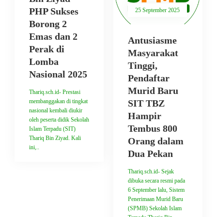
PHP Sukses
25 September 2025
Borong 2
Emas dan 2
Antusiasme
Perak di
Masyarakat
Lomba
Tinggi,
Nasional 2025
Pendaftar
Murid Baru
Thariq.sch.id- Prestasi
membanggakan di tingkat
SIT TBZ
nasional kembali diukir
Hampir
oleh peserta didik Sekolah
Tembus 800
Islam Terpadu (SIT)
Thariq Bin Ziyad. Kali
Orang dalam
ini,..
Dua Pekan
Thariq.sch.id- Sejak
dibuka secara resmi pada
6 September lalu, Sistem
Penerimaan Murid Baru
(SPMB) Sekolah Islam