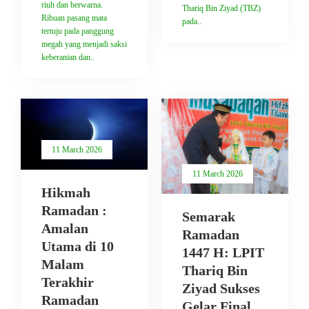
riuh dan berwarna.
Thariq Bin Ziyad (TBZ)
Ribuan pasang mata
pada..
tertuju pada panggung
megah yang menjadi saksi
keberanian dan..
11 March 2026
11 March 2026
Hikmah
Ramadan :
Semarak
Amalan
Ramadan
Utama di 10
1447 H: LPIT
Malam
Thariq Bin
Terakhir
Ziyad Sukses
Ramadan
Gelar Final