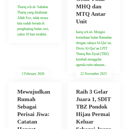
MHQ dan
Thariq.sch.id- Sahabat
Thariq yang dirahmati
MTQ Antar
Allah Swt, tidak terasa
Unit
kita sudah berada di
penghujung bulan suci,
hariq.sch.id- Mengisi
yakni 10 hari terakhir..
kemuliaan bulan Ramadan
dengan cahaya Al-Qur’an,
Divisi Al-Qur’an LPIT
Thariq Bin Ziyad (TBZ)
kembali menggelar
agenda rutin tahunan:..
3 February 2026
22 November 2025
Mewujudkan
Raih 3 Gelar
Rumah
Juara 1, SDIT
Sebagai
TBZ Pondok
Perisai Jiwa:
Hijau Permai
Catatan
Keluar