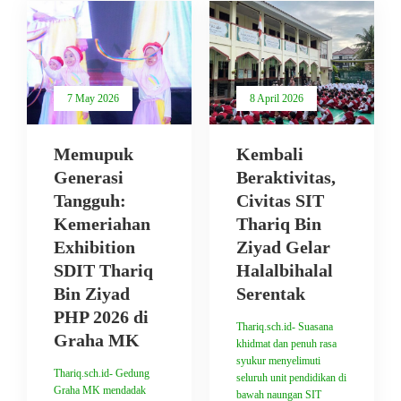
7 May 2026
8 April 2026
Memupuk
Kembali
Generasi
Beraktivitas,
Tangguh:
Civitas SIT
Kemeriahan
Thariq Bin
Exhibition
Ziyad Gelar
SDIT Thariq
Halalbihalal
Bin Ziyad
Serentak
PHP 2026 di
Thariq.sch.id- Suasana
Graha MK
khidmat dan penuh rasa
syukur menyelimuti
Thariq.sch.id- Gedung
seluruh unit pendidikan di
Graha MK mendadak
bawah naungan SIT