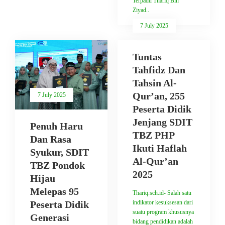
Terpadu Thariq Bin
Ziyad..
7 July 2025
Tuntas
Tahfidz Dan
Tahsin Al-
Qur’an, 255
7 July 2025
Peserta Didik
Jenjang SDIT
Penuh Haru
TBZ PHP
Dan Rasa
Ikuti Haflah
Syukur, SDIT
Al-Qur’an
TBZ Pondok
2025
Hijau
Melepas 95
Thariq.sch.id- Salah satu
Peserta Didik
indikator kesuksesan dari
suatu program khususnya
Generasi
bidang pendidikan adalah