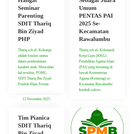
Hangat
Sebagai Juara
Seminar
Umum
Parenting
PENTAS PAI
SDIT Thariq
2025 Se-
Bin Ziyad
Kecamatan
PHP
Rawalumbu
Thariq.sch.id- Keluarga
Thariq.sch.id- Kelompok
adalah fondasi utama
Kerja Guru (KKG)
dalam pembentukan
Pendidikan Agama Islam
karakter anak. Menyadari
(PAI) yang bernaung di
hal tersebut, POMG
bawah Kementerian
SDIT Thariq Bin Ziyad
Agama (Kemenag) se-
Pondok Hijau Permai..
Kecamatan Rawalumbu
kembali sukses..
15 November 2025
Tim Pianica
SDIT Thariq
Bin Ziyad