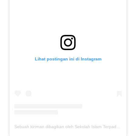
Lihat postingan ini di Instagram
Sebuah kiriman dibagikan oleh Sekolah Islam Terpadu Thariq Bin Ziyad (@sittbz)