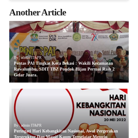
Another Article
By : admin IT&PR
Pentas PAI Tingkat Kota Bekasi : Wakili Kecamatan
Rawalumbu, SDIT TBZ Pondok Hijau Permai Raih 2
Gelar Juara.
By : admin IT&PR
Peringati Hari Kebangkitan Nasional, Awal Pergerakan
Terstruktur Dan Massif Kaum Terpelajar Menuju