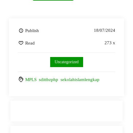
18/07/2024
Publish
273 x
Read
Uncategorized
MPLS
sdittbzphp
sekolahislamlengkap