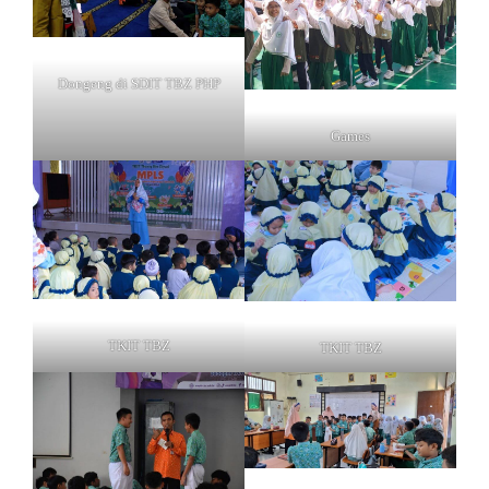
Dongeng di SDIT TBZ PHP
Games
TKIT TBZ
TKIT TBZ