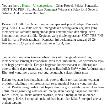
You are here :
Home
-
Uncategorized
-
Gelar Proyek Pelajar Pancasila,
SDIT TBZ PHP : Tumbuhkan Semangat Wirausaha Sejak Dini Seperti
Sahabat Abdurrahman Bin ‘Auf.
Bekasi (5/11/2023)- Dalam rangka memperkuat profil pelajar Pancasila
(P5), SDIT TBZ PHP kembali mengadakan serangkaian kegiatan yang
memperkuat karakter, mengembangkan keterampilan dan sikap, serta
kemandirian peserta didik. Kegiatan yang diselenggarakan SDIT TBZ PHP
kali ini yaitu Kewirausahaan. Kegiatan ini berlangsung tanggal 28-29
November 2023 yang diikuti oleh kelas 1,2,4, dan 5.
Tujuan dari kegiatan kewirausahaan ini yaitu mengasah kreatifitas,
memperkuat semangat kolaborasi, serta menumbuhkan jiwa wirausaha sejak
dini bagi peserta didik. Dengan kegiatan kewirausahaan ini diharapkan
peserta didik dapat meneladani Sahabat Rasulullah SAW yaitu Abdurrahman
Bin ‘Auf yang merupakan seorang pengusaha sukses dimasanya.
Dalam kegiatan kewirausahaan ini, peserta didik terlibat dalam kegiatan
produksi sekaligus mempromosikan serta menjual barang yang mereka
miliki. Panitia yang terdiri dari bapak dan ibu guru sudah menentukan tema
untuk masing-masing kelas dalam menjajakan barang dagangan mereka.
Kelas 1 menjual aneka olahan sayuran, Kelas 2 menjual aneka olahan
singkong, Kelas 4 menjual aneka olahan buah, dan kelas 5 menjual aneka
olahan tepung.