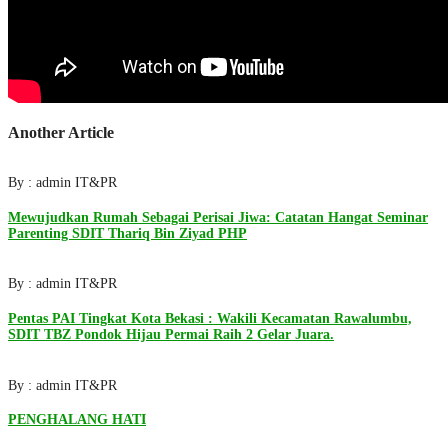
Another Article
By : admin IT&PR
Mewujudkan Rumah Sebagai Perisai Jiwa: Catatan Hangat Seminar
Parenting SDIT Thariq Bin Ziyad PHP
By : admin IT&PR
Pentas PAI Tingkat Kota Bekasi : Wakili Kecamatan Rawalumbu,
SDIT TBZ Pondok Hijau Permai Raih 2 Gelar Juara.
By : admin IT&PR
PENGHALANG HATI