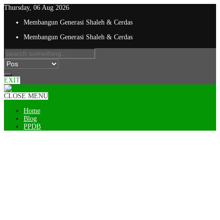
Thursday, 06 Aug 2026
Membangun Generasi Shaleh & Cerdas
Membangun Generasi Shaleh & Cerdas
EXIT
CLOSE MENU
Home
Blog
PPDB
Gelar Proyek Pelajar Pancasila,
SDIT TBZ PHP : Tumbuhkan
Semangat Wirausaha Sejak Dini
Seperti Sahabat Abdurrahman Bin
‘Auf.