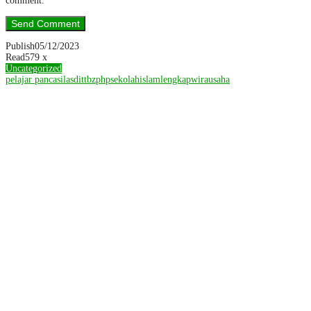
comment.
Publish
05/12/2023
Read
579 x
Uncategorized
pelajar pancasila
sdittbzphp
sekolahislamlengkap
wirausaha