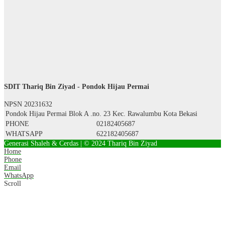
SDIT Thariq Bin Ziyad - Pondok Hijau Permai
NPSN
20231632
Pondok Hijau Permai Blok A .no. 23 Kec. Rawalumbu Kota Bekasi
PHONE
02182405687
WHATSAPP
622182405687
Generasi Shaleh & Cerdas | © 2024 Thariq Bin Ziyad
Home
Phone
Email
WhatsApp
Scroll