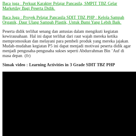
Baca juga : Perkuat Karakter Pelajar Pancasila, SMPIT TBZ Gelar
Marketday Bagi Peserta Didik.
Baca Juga : Proyek Pelajar Pancasila SDIT TBZ PHP : Kelola Sampah
Organik, Daur Ulang Sampah Plastik, Untuk Bumi Yang Lebih Baik.
Peserta didik terlihat senang dan antusias dalam mengikuti kegiatan
kewirausahaan. Hal ini dapat terlihat dari raut wajah mereka ketika
mempromosikan dan melayani para pembeli produk yang mereka jajakan.
Mudah-mudahan kegiatan P5 ini dapat menjadi motivasi peserta didik agar
menjadi pengusaha-pengusaha sukses seperti Abdurrahman Bin ‘Auf di
masa depan. (fr)
Simak video : Learning Activities in 3 Grade SDIT TBZ PHP