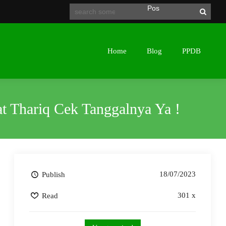
Membangun Generasi Shaleh & Cerdas
Home
Blog
PPDB
 Thariq Cek Tanggalnya Ya !
18/07/2023
Publish
301 x
Read