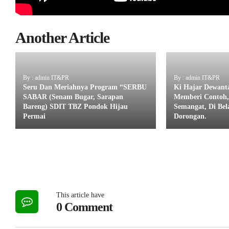
Another Article
By : admin IT&PR
By : admin IT&PR
Seru Dan Meriahnya Program “SERBU
Ki Hajar Dewanta
SABAR (Senam Bugar, Sarapan
Memberi Contoh,
Bareng) SDIT TBZ Pondok Hijau
Semangat, Di Be
Permai
Dorongan.
This article have
0 Comment