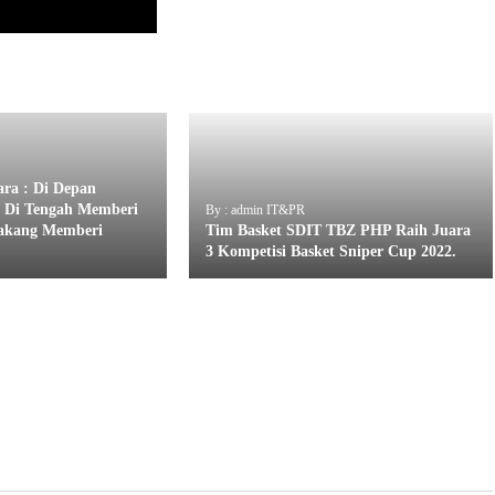
ra : Di Depan
 Di Tengah Memberi
By : admin IT&PR
lakang Memberi
Tim Basket SDIT TBZ PHP Raih Juara
3 Kompetisi Basket Sniper Cup 2022.