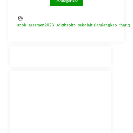
Uncategorized
anbk
asesmen2023
sdittbzphp
sekolahislamlengkap
thariq