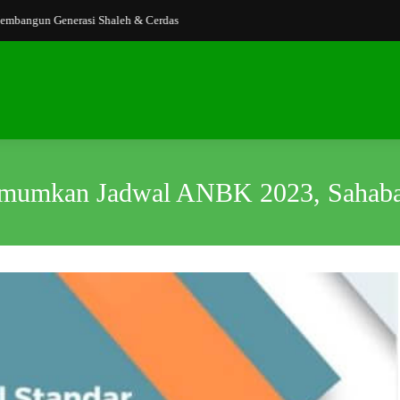
ngun Generasi Shaleh & Cerdas
mumkan Jadwal ANBK 2023, Sahabat