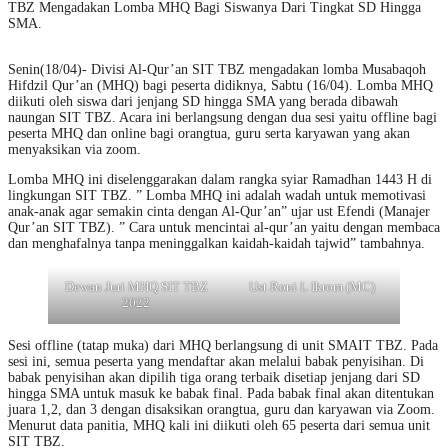
TBZ Mengadakan Lomba MHQ Bagi Siswanya Dari Tingkat SD Hingga
SMA.
Senin(18/04)- Divisi Al-Qur’an SIT TBZ mengadakan lomba Musabaqoh
Hifdzil Qur’an (MHQ) bagi peserta didiknya, Sabtu (16/04). Lomba MHQ
diikuti oleh siswa dari jenjang SD hingga SMA yang berada dibawah
naungan SIT TBZ. Acara ini berlangsung dengan dua sesi yaitu offline bagi
peserta MHQ dan online bagi orangtua, guru serta karyawan yang akan
menyaksikan via zoom.
Lomba MHQ ini diselenggarakan dalam rangka syiar Ramadhan 1443 H di
lingkungan SIT TBZ. ” Lomba MHQ ini adalah wadah untuk memotivasi
anak-anak agar semakin cinta dengan Al-Qur’an” ujar ust Efendi (Manajer
Qur’an SIT TBZ). ” Cara untuk mencintai al-qur’an yaitu dengan membaca
dan menghafalnya tanpa meninggalkan kaidah-kaidah tajwid” tambahnya.
Dewan Juri MHQ SIT TBZ
Ust Roni L Ikrom (MC)
2022
Sesi offline (tatap muka) dari MHQ berlangsung di unit SMAIT TBZ. Pada
sesi ini, semua peserta yang mendaftar akan melalui babak penyisihan. Di
babak penyisihan akan dipilih tiga orang terbaik disetiap jenjang dari SD
hingga SMA untuk masuk ke babak final. Pada babak final akan ditentukan
juara 1,2, dan 3 dengan disaksikan orangtua, guru dan karyawan via Zoom.
Menurut data panitia, MHQ kali ini diikuti oleh 65 peserta dari semua unit
SIT TBZ.