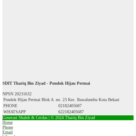
SDIT Thariq Bin Ziyad - Pondok Hijau Permai
NPSN
20231632
Pondok Hijau Permai Blok A .no. 23 Kec. Rawalumbu Kota Bekasi
PHONE
02182405687
WHATSAPP
622182405687
Generasi Shaleh & Cerdas | © 2024 Thariq Bin Ziyad
Home
Phone
Email