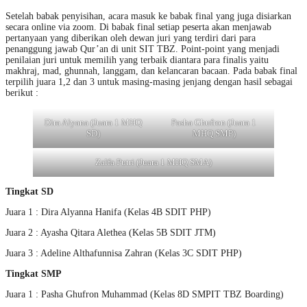
Setelah babak penyisihan, acara masuk ke babak final yang juga disiarkan
secara online via zoom. Di babak final setiap peserta akan menjawab
pertanyaan yang diberikan oleh dewan juri yang terdiri dari para
penanggung jawab Qur’an di unit SIT TBZ. Point-point yang menjadi
penilaian juri untuk memilih yang terbaik diantara para finalis yaitu
makhraj, mad, ghunnah, langgam, dan kelancaran bacaan. Pada babak final
terpilih juara 1,2 dan 3 untuk masing-masing jenjang dengan hasil sebagai
berikut :
Dira Alyana (Juara 1 MHQ
Pasha Ghufron (Juara 1
SD)
MHQ SMP)
Zalfa Putri (Juara 1 MHQ SMA)
Tingkat SD
Juara 1 : Dira Alyanna Hanifa (Kelas 4B SDIT PHP)
Juara 2 : Ayasha Qitara Alethea (Kelas 5B SDIT JTM)
Juara 3 : Adeline Althafunnisa Zahran (Kelas 3C SDIT PHP)
Tingkat SMP
Juara 1 : Pasha Ghufron Muhammad (Kelas 8D SMPIT TBZ Boarding)