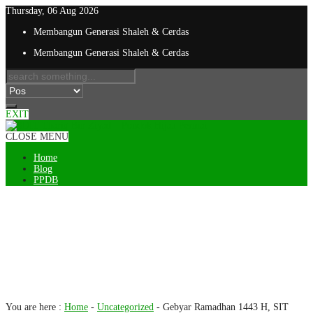
Thursday, 06 Aug 2026
Membangun Generasi Shaleh & Cerdas
Membangun Generasi Shaleh & Cerdas
EXIT
CLOSE MENU
Home
Blog
PPDB
Gebyar Ramadhan 1443 H, SIT
TBZ Mengadakan Lomba MHQ
Bagi Siswanya Dari Tingkat SD
Hingga SMA.
You are here :
Home
-
Uncategorized
-
Gebyar Ramadhan 1443 H, SIT