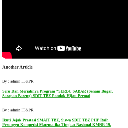
Another Article
By : admin IT&PR
Seru Dan Meriahnya Program “SERBU SABAR (Senam Bugar,
Sarapan Bareng) SDIT TBZ Pondok Hijau Permai
By : admin IT&PR
Ikuti Jejak Prestasi SMAIT TBZ, Siswa SDIT TBZ PHP Raih
Perunggu Kompetisi Matematika Tingkat Nasional KMNR 19.