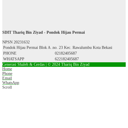
SDIT Thariq Bin Ziyad - Pondok Hijau Permai
NPSN
20231632
Pondok Hijau Permai Blok A .no. 23 Kec. Rawalumbu Kota Bekasi
PHONE
02182405687
WHATSAPP
622182405687
Generasi Shaleh & Cerdas | © 2024 Thariq Bin Ziyad
Home
Phone
Email
WhatsApp
Scroll