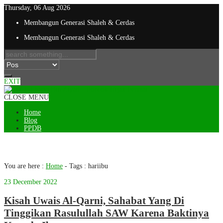
Thursday, 06 Aug 2026
Membangun Generasi Shaleh & Cerdas
Membangun Generasi Shaleh & Cerdas
EXIT
CLOSE MENU
Home
Blog
PPDB
Tag : hariibu
You are here :
Home
- Tags :
hariibu
23 December 2022
Kisah Uwais Al-Qarni, Sahabat Yang Di
Tinggikan Rasulullah SAW Karena Baktinya