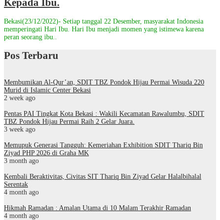
Kepada Ibu.
Bekasi(23/12/2022)- Setiap tanggal 22 Desember, masyarakat Indonesia
memperingati Hari Ibu. Hari Ibu menjadi momen yang istimewa karena
peran seorang ibu..
Pos Terbaru
Membumikan Al-Qur’an, SDIT TBZ Pondok Hijau Permai Wisuda 220
Murid di Islamic Center Bekasi
2 week ago
Pentas PAI Tingkat Kota Bekasi : Wakili Kecamatan Rawalumbu, SDIT
TBZ Pondok Hijau Permai Raih 2 Gelar Juara.
3 week ago
Memupuk Generasi Tangguh: Kemeriahan Exhibition SDIT Thariq Bin
Ziyad PHP 2026 di Graha MK
3 month ago
Kembali Beraktivitas, Civitas SIT Thariq Bin Ziyad Gelar Halalbihalal
Serentak
4 month ago
Hikmah Ramadan : Amalan Utama di 10 Malam Terakhir Ramadan
4 month ago