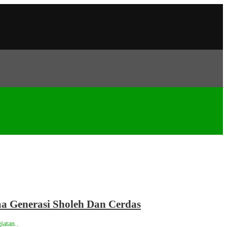
a Generasi Sholeh Dan Cerdas
iatan..