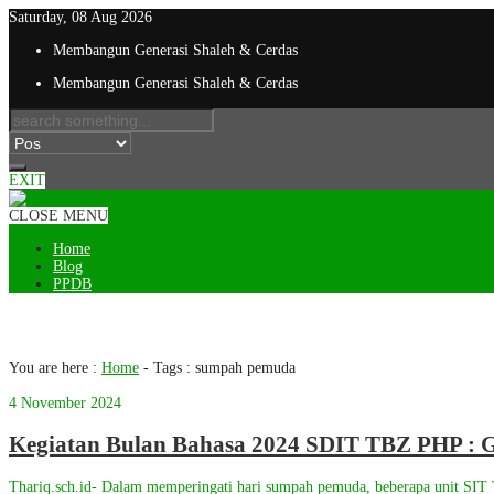
Saturday, 08 Aug 2026
Membangun Generasi Shaleh & Cerdas
Membangun Generasi Shaleh & Cerdas
EXIT
CLOSE MENU
Home
Blog
PPDB
Tag : sumpah pemuda
You are here :
Home
- Tags :
sumpah pemuda
4 November 2024
Kegiatan Bulan Bahasa 2024 SDIT TBZ PHP : G
Thariq.sch.id- Dalam memperingati hari sumpah pemuda, beberapa unit SIT 