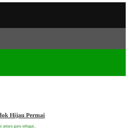
ok Hijau Permai
i antara guru sebagai..