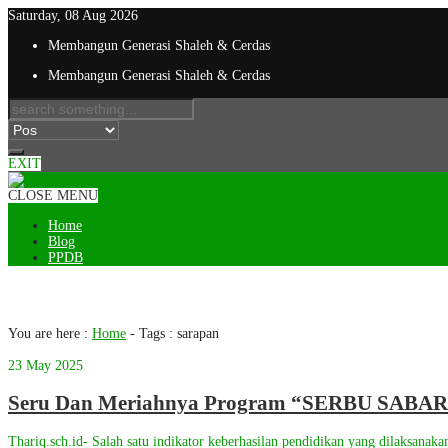
Saturday, 08 Aug 2026
Membangun Generasi Shaleh & Cerdas
Membangun Generasi Shaleh & Cerdas
EXIT
CLOSE MENU
Home
Blog
PPDB
Tag : sarapan
You are here :
Home
- Tags :
sarapan
23 May 2025
Seru Dan Meriahnya Program “SERBU SABAR (
Thariq.sch.id- Salah satu indikator keberhasilan pendidikan yang dilaksanaka