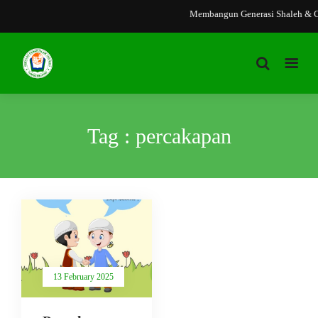
Membangun Generasi Shaleh & C
Tag : percakapan
13 February 2025