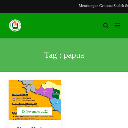
Membangun Generasi Shaleh & 
Tag : papua
15 November 2022