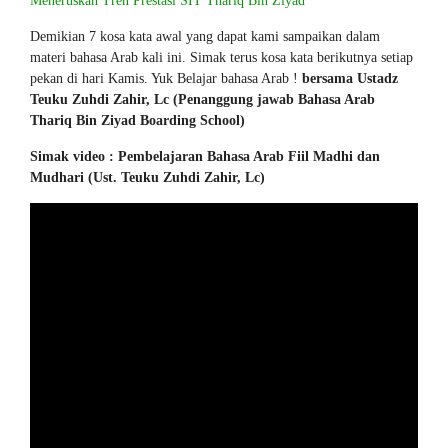
Meneruskan Tren Prestasi SIT Thariq Bin Ziyad
Demikian 7 kosa kata awal yang dapat kami sampaikan dalam
materi bahasa Arab kali ini. Simak terus kosa kata berikutnya setiap
pekan di hari Kamis. Yuk Belajar bahasa Arab !
bersama Ustadz
Teuku Zuhdi Zahir, Lc (Penanggung jawab Bahasa Arab
Thariq Bin Ziyad Boarding School)
Simak video : Pembelajaran Bahasa Arab Fiil Madhi dan
Mudhari (Ust. Teuku Zuhdi Zahir, Lc)