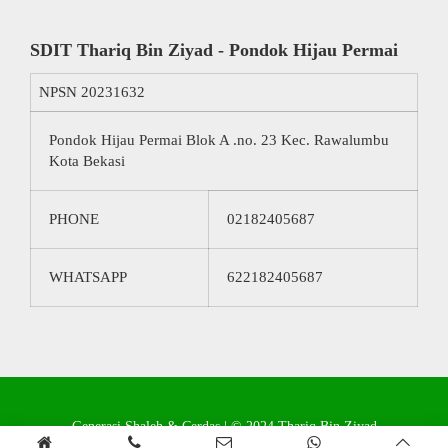
SDIT Thariq Bin Ziyad - Pondok Hijau Permai
NPSN
20231632
Pondok Hijau Permai Blok A .no. 23 Kec. Rawalumbu
Kota Bekasi
PHONE
02182405687
WHATSAPP
622182405687
Generasi Shaleh & Cerdas | © 2024 Thariq Bin Ziyad