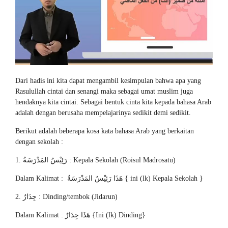
Dari hadis ini kita dapat mengambil kesimpulan bahwa apa yang
Rasulullah cintai dan senangi maka sebagai umat muslim juga
hendaknya kita cintai. Sebagai bentuk cinta kita kepada bahasa Arab
adalah dengan berusaha mempelajarinya sedikit demi sedikit.
Berikut adalah beberapa kosa kata bahasa Arab yang berkaitan
dengan sekolah :
1. رَئِيْسُ المَدْرَسَةُ : Kepala Sekolah (Roisul Madrosatu)
Dalam Kalimat : هَذَا رَئِيْسُ المَدْرَسَةُ { ini (lk) Kepala Sekolah }
2. جِدَارٌ : Dinding/tembok (Jidarun)
Dalam Kalimat : هَذَا جِدَارٌ {Ini (lk) Dinding}